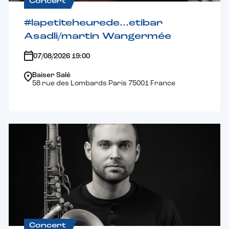
Concert
#lapetiteheurede…etibar
Asadli/martin Wangermée
07/08/2026 19:00
Baiser Salé
58 rue des Lombards Paris 75001 France
Concert