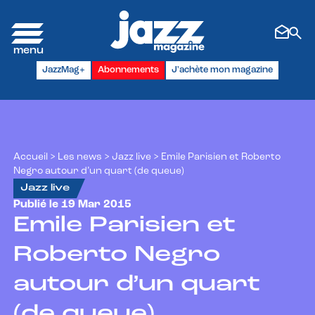
Panneau de gestion des cookies
JazzMag+
Abonnements
J'achète mon magazine
Accueil
>
Les news
>
Jazz live
>
Emile Parisien et Roberto
Negro autour d’un quart (de queue)
Jazz live
Publié le 19 Mar 2015
Emile Parisien et
Roberto Negro
autour d’un quart
(de queue)