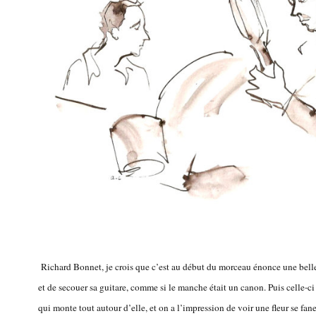
Richard Bonnet, je crois que c’est au début du morceau énonce une belle 
et de secouer sa guitare, comme si le manche était un canon. Puis celle-ci 
qui monte tout autour d’elle, et on a l’impression de voir une fleur se fan