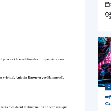
3
3
té pour moi la révélation des trois premiers jours
uby (violon), Antonin Rayon (orgue Hammond),
C
#
Ca
t) a bien décrit la structuration de cette musique,