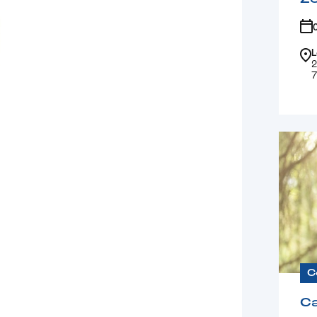
L
2
7
C
Ca