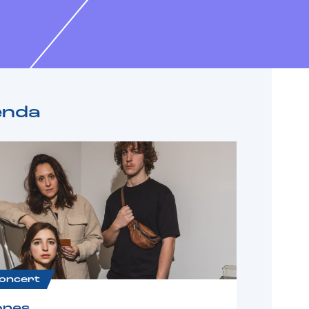
enda
oncert
ones