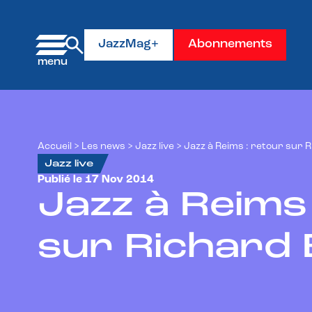
Panneau de gestion des cookies
JazzMag+
Abonnements
Accueil
>
Les news
>
Jazz live
>
Jazz à Reims : retour sur 
Jazz live
Publié le 17 Nov 2014
Jazz à Reims
sur Richard