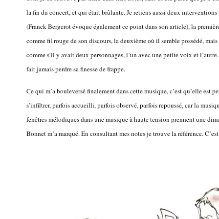
la fin du concert, et qui était brûlante. Je retiens aussi deux interventio
(Franck Bergerot évoque également ce point dans son article), la première
comme fil rouge de son discours, la deuxième où il semble possédé, mais c
comme s’il y avait deux personnages, l’un avec une petite voix et l’autre 
fait jamais perdre sa finesse de frappe.
Ce qui m’a bouleversé finalement dans cette musique, c’est qu’elle est per
s’infiltrer, parfois accueilli, parfois observé, parfois repoussé, car la mus
fenêtres mélodiques dans une musique à haute tension prennent une dim
Bonnet m’a marqué. En consultant mes notes je trouve la référence. C’est