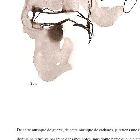
De cette musique de guerre, de cette musique de cathares, je retiens une i
dont je ne retrouve pas trace dans mes notes, sans doute parce que je n’éta