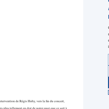
ntervention de Régis Huby, vers la fin du concert,
is plus tellement en état de noter quoi que ce soit à