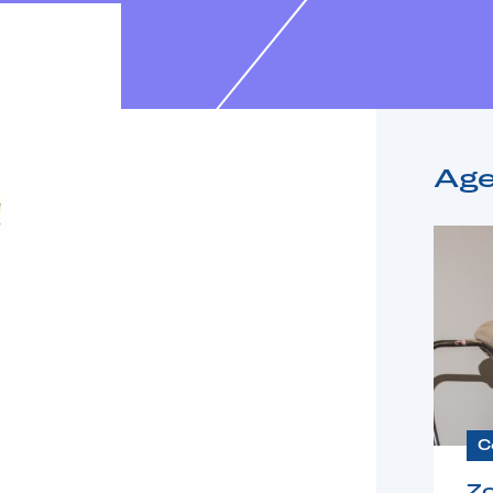
Ag
C
Z