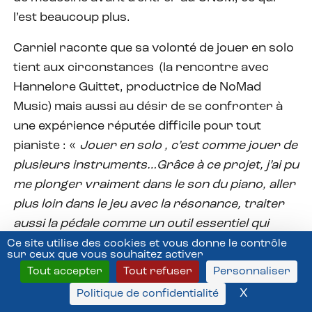
l’est beaucoup plus.
Carniel raconte que sa volonté de jouer en solo
tient aux circonstances
(la rencontre avec
Hannelore Guittet, productrice de NoMad
Music) mais aussi au désir de se confronter à
une expérience réputée difficile pour tout
pianiste : «
Jouer en solo , c’est comme jouer de
plusieurs instruments…Grâce à ce projet, j’ai pu
me plonger vraiment dans le son du piano, aller
plus loin dans le jeu avec la résonance, traiter
aussi la pédale comme un outil essentiel qui
donne du sens à un morceau, explorer de
Ce site utilise des cookies et vous donne le contrôle
sur ceux que vous souhaitez activer
nouvelles possibilités de narration…
».
Tout accepter
Tout refuser
Personnaliser
Il pointe la difficulté des morceaux lents, tout en
X
Masquer l
Politique de confidentialité