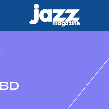
D
 BD