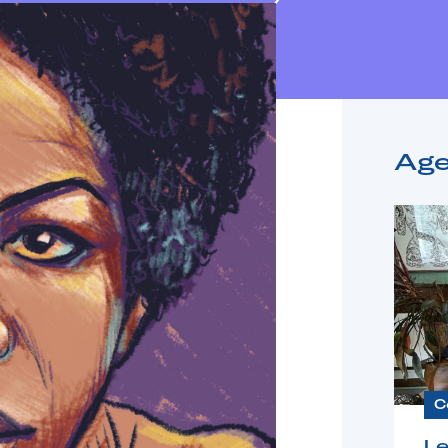
Ag
C
Le