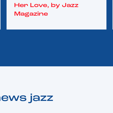
Her Love, by Jazz
Magazine
news jazz