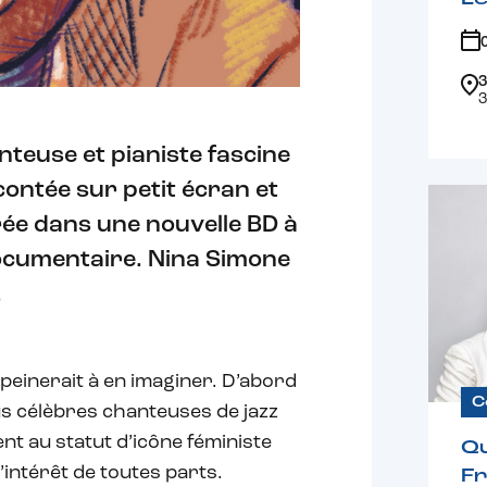
3
3
nteuse et pianiste fascine
 contée sur petit écran et
strée dans une nouvelle BD à
documentaire. Nina Simone
.
peinerait à en imaginer. D’abord
C
us célèbres chanteuses de jazz
t au statut d’icône féministe
Qu
intérêt de toutes parts.
F