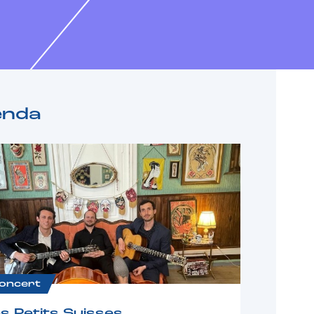
enda
oncert
s Petits Suisses