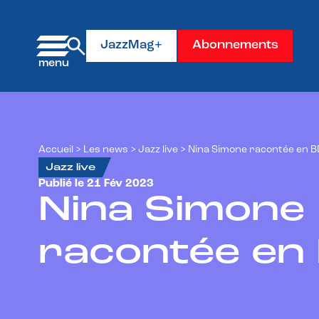
Panneau de gestion des cookies
JazzMag+
Abonnements
Accueil
>
Les news
>
Jazz live
>
Nina Simone racontée en B
Jazz live
Publié le 21 Fév 2023
Nina Simone
racontée en