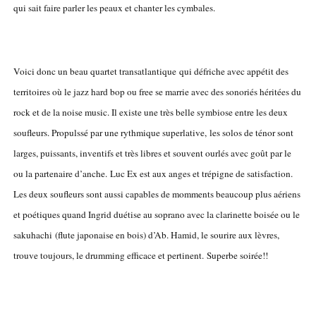
qui sait faire parler les peaux et chanter les cymbales.
Voici donc un beau quartet transatlantique qui défriche avec appétit des
territoires où le jazz hard bop ou free se marrie avec des sonoriés héritées du
rock et de la noise music. Il existe une très belle symbiose entre les deux
soufleurs. Propulssé par une rythmique superlative, les solos de ténor sont
larges, puissants, inventifs et très libres et souvent ourlés avec goût par le
ou la partenaire d’anche. Luc Ex est aux anges et trépigne de satisfaction.
Les deux soufleurs sont aussi capables de momments beaucoup plus aériens
et poétiques quand Ingrid duétise au soprano avec la clarinette boisée ou le
sakuhachi (flute japonaise en bois) d’Ab. Hamid, le sourire aux lèvres,
trouve toujours, le drumming efficace et pertinent. Superbe soirée!!