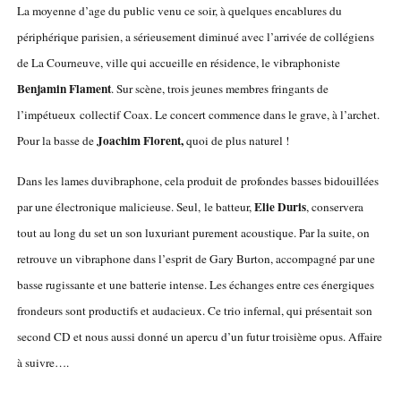
La moyenne d’age du public venu ce soir, à quelques encablures du
périphérique parisien, a sérieusement diminué avec l’arrivée de collégiens
de La Courneuve, ville qui accueille en résidence, le vibraphoniste
Benjamin Flament
. Sur scène, trois jeunes membres fringants de
l’impétueux collectif Coax. Le concert commence dans le grave, à l’archet.
Joachim Florent,
Pour la basse de
quoi de plus naturel !
Dans les lames duvibraphone, cela produit de profondes basses bidouillées
Elie Duris
par une électronique malicieuse. Seul, le batteur,
, conservera
tout au long du set un son luxuriant purement acoustique. Par la suite, on
retrouve un vibraphone dans l’esprit de Gary Burton, accompagné par une
basse rugissante et une batterie intense. Les échanges entre ces énergiques
frondeurs sont productifs et audacieux. Ce trio infernal, qui présentait son
second CD et nous aussi donné un apercu d’un futur troisième opus. Affaire
à suivre….