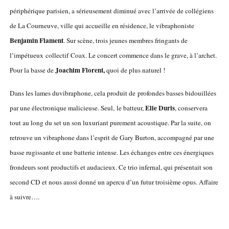
périphérique parisien, a sérieusement diminué avec l’arrivée de collégiens
de La Courneuve, ville qui accueille en résidence, le vibraphoniste
Benjamin Flament
. Sur scène, trois jeunes membres fringants de
l’impétueux collectif Coax. Le concert commence dans le grave, à l’archet.
Joachim Florent,
Pour la basse de
quoi de plus naturel !
Dans les lames duvibraphone, cela produit de profondes basses bidouillées
Elie Duris
par une électronique malicieuse. Seul, le batteur,
, conservera
tout au long du set un son luxuriant purement acoustique. Par la suite, on
retrouve un vibraphone dans l’esprit de Gary Burton, accompagné par une
basse rugissante et une batterie intense. Les échanges entre ces énergiques
frondeurs sont productifs et audacieux. Ce trio infernal, qui présentait son
second CD et nous aussi donné un apercu d’un futur troisième opus. Affaire
à suivre….