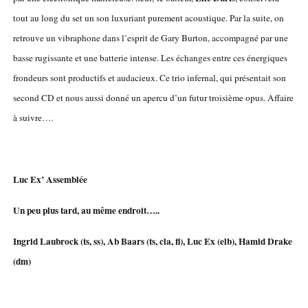
tout au long du set un son luxuriant purement acoustique. Par la suite, on
retrouve un vibraphone dans l’esprit de Gary Burton, accompagné par une
basse rugissante et une batterie intense. Les échanges entre ces énergiques
frondeurs sont productifs et audacieux. Ce trio infernal, qui présentait son
second CD et nous aussi donné un apercu d’un futur troisième opus. Affaire
à suivre….
Luc Ex’ Assemblée
Un peu plus tard, au même endroit…..
Ingrid Laubrock (ts, ss), Ab Baars (ts, cla, fl), Luc Ex (elb), Hamid Drake
(dm)