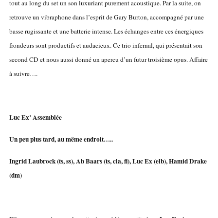
tout au long du set un son luxuriant purement acoustique. Par la suite, on
retrouve un vibraphone dans l’esprit de Gary Burton, accompagné par une
basse rugissante et une batterie intense. Les échanges entre ces énergiques
frondeurs sont productifs et audacieux. Ce trio infernal, qui présentait son
second CD et nous aussi donné un apercu d’un futur troisième opus. Affaire
à suivre….
Luc Ex’ Assemblée
Un peu plus tard, au même endroit…..
Ingrid Laubrock (ts, ss), Ab Baars (ts, cla, fl), Luc Ex (elb), Hamid Drake
(dm)