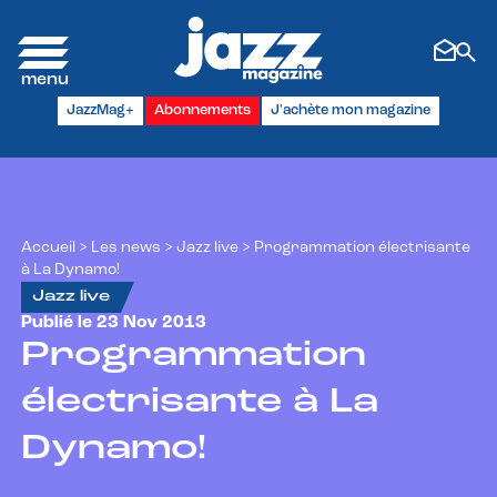
Panneau de gestion des cookies
JazzMag+
Abonnements
J'achète mon magazine
Accueil
>
Les news
>
Jazz live
>
Programmation électrisante
à La Dynamo!
Jazz live
Publié le 23 Nov 2013
Programmation
électrisante à La
Dynamo!