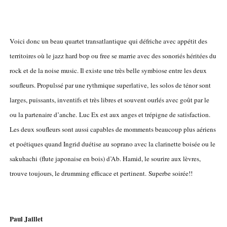
Voici donc un beau quartet transatlantique qui défriche avec appétit des
territoires où le jazz hard bop ou free se marrie avec des sonoriés héritées du
rock et de la noise music. Il existe une très belle symbiose entre les deux
soufleurs. Propulssé par une rythmique superlative, les solos de ténor sont
larges, puissants, inventifs et très libres et souvent ourlés avec goût par le
ou la partenaire d’anche. Luc Ex est aux anges et trépigne de satisfaction.
Les deux soufleurs sont aussi capables de momments beaucoup plus aériens
et poétiques quand Ingrid duétise au soprano avec la clarinette boisée ou le
sakuhachi (flute japonaise en bois) d’Ab. Hamid, le sourire aux lèvres,
trouve toujours, le drumming efficace et pertinent. Superbe soirée!!
Paul Jaillet