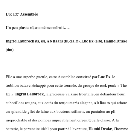
Luc Ex’ Assemblée
Un peu plus tard, au même endroit…..
Ingrid Laubrock (ts, ss), Ab Baars (ts, cla, fl), Luc Ex (elb), Hamid Drake
(dm)
Luc Ex
Elle a une superbe gueule, cette Assemblée constitué par
, le
trublion batave, échappé pour cette tournée, du groupe de rock punk « The
Ingrid Laubrock,
Ex ».
la gracieuse valkirie libertaire, en débardeur fleuri
Ab Baars
et botillons rouges, aux cotés du toujours très élégant,
qui arbore
un splendide gilet de laine aux boutons rutilants, un pantalon au pli
irréprochable et des pompes impécablement cirées. Quelle classe. A la
Hamid Drake
batterie, le partenaire idéal pour partir à l’aventure,
, l’homme