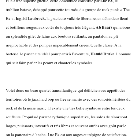
Luc Ex
Elle a une superbe gueule, cette Assemblée constitué par
, le
trublion batave, échappé pour cette tournée, du groupe de rock punk « The
Ingrid Laubrock,
Ex ».
la gracieuse valkirie libertaire, en débardeur fleuri
Ab Baars
et botillons rouges, aux cotés du toujours très élégant,
qui arbore
un splendide gilet de laine aux boutons rutilants, un pantalon au pli
irréprochable et des pompes impécablement cirées. Quelle classe. A la
Hamid Drake
batterie, le partenaire idéal pour partir à l’aventure,
, l’homme
qui sait faire parler les peaux et chanter les cymbales.
Voici donc un beau quartet transatlantique qui défriche avec appétit des
territoires où le jazz hard bop ou free se marrie avec des sonoriés héritées du
rock et de la noise music. Il existe une très belle symbiose entre les deux
soufleurs. Propulssé par une rythmique superlative, les solos de ténor sont
larges, puissants, inventifs et très libres et souvent ourlés avec goût par le
ou la partenaire d’anche. Luc Ex est aux anges et trépigne de satisfaction.