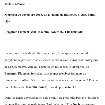
Metal-O-Phone
Mercredi 20 novembre 2013, La Dynamo de Banlieues Bleues, Pantin
(93)
Benjamin Flament (vib), Joachim Florent (b), Elie Duris dm)
La moyenne d’age du public venu ce soir, à quelques encablures du
périphérique parisien, a sérieusement diminué avec l’arrivée de collégiens
de La Courneuve, ville qui accueille en résidence, le vibraphoniste
Benjamin Flament
. Sur scène, trois jeunes membres fringants de
l’impétueux collectif Coax. Le concert commence dans le grave, à l’archet.
Joachim Florent,
Pour la basse de
quoi de plus naturel !
Dans les lames duvibraphone, cela produit de profondes basses bidouillées
Elie Duris
par une électronique malicieuse. Seul, le batteur,
, conservera