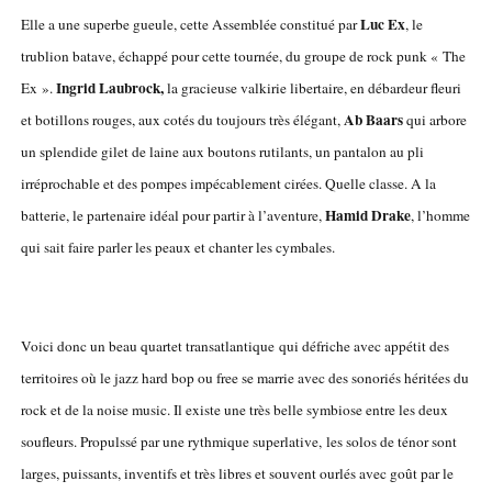
Luc Ex
Elle a une superbe gueule, cette Assemblée constitué par
, le
trublion batave, échappé pour cette tournée, du groupe de rock punk « The
Ingrid Laubrock,
Ex ».
la gracieuse valkirie libertaire, en débardeur fleuri
Ab Baars
et botillons rouges, aux cotés du toujours très élégant,
qui arbore
un splendide gilet de laine aux boutons rutilants, un pantalon au pli
irréprochable et des pompes impécablement cirées. Quelle classe. A la
Hamid Drake
batterie, le partenaire idéal pour partir à l’aventure,
, l’homme
qui sait faire parler les peaux et chanter les cymbales.
Voici donc un beau quartet transatlantique qui défriche avec appétit des
territoires où le jazz hard bop ou free se marrie avec des sonoriés héritées du
rock et de la noise music. Il existe une très belle symbiose entre les deux
soufleurs. Propulssé par une rythmique superlative, les solos de ténor sont
larges, puissants, inventifs et très libres et souvent ourlés avec goût par le