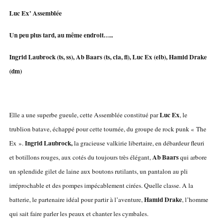
Luc Ex’ Assemblée
Un peu plus tard, au même endroit…..
Ingrid Laubrock (ts, ss), Ab Baars (ts, cla, fl), Luc Ex (elb), Hamid Drake
(dm)
Luc Ex
Elle a une superbe gueule, cette Assemblée constitué par
, le
trublion batave, échappé pour cette tournée, du groupe de rock punk « The
Ingrid Laubrock,
Ex ».
la gracieuse valkirie libertaire, en débardeur fleuri
Ab Baars
et botillons rouges, aux cotés du toujours très élégant,
qui arbore
un splendide gilet de laine aux boutons rutilants, un pantalon au pli
irréprochable et des pompes impécablement cirées. Quelle classe. A la
Hamid Drake
batterie, le partenaire idéal pour partir à l’aventure,
, l’homme
qui sait faire parler les peaux et chanter les cymbales.