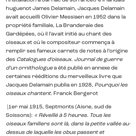
l’installation à Jarnac de son ancêtre irlandais
huguenot James Delamain, Jacques Delamain
avait accueilli Olivier Messiaen en 1952 dans la
propriété familiale, La Branderaie des
Gardépées, où il l’avait initié au chant des
oiseaux et où le compositeur commença à
remplir ses fameux carnets de notes à l’origine
des
Catalogues d’oiseaux
.
Journal de guerre
d’un ornithologue
a été publié en annexe de
certaines rééditions du merveilleux livre que
Jacques Delamain publia en 1928,
Pourquoi les
oiseaux chantent
. Franck Bergerot
|1er mai 1915, Septmonts (Aisne, sud de
Soissons):
« Réveillé à 5 heures. Tous les
oiseaux familiers sont là, dans la petite vallée au-
dessus de laquelle les obus passent et