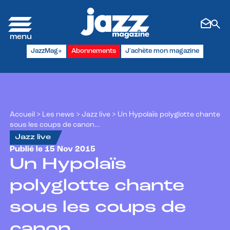
Panneau de gestion des cookies
JazzMag+
Abonnements
J'achète mon magazine
Accueil
>
Les news
>
Jazz live
>
Un Hypolaïs polyglotte chante
sous les coups de canon…
Jazz live
Publié le 15 Nov 2015
Un Hypolaïs
polyglotte chante
sous les coups de
canon…