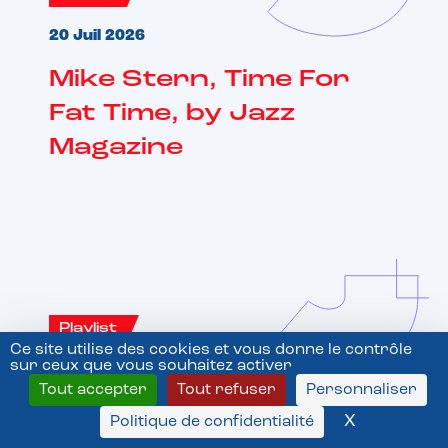
20 Juil 2026
Mike Stern, Time For
Fat Time, by Jazz
Magazine
Playlist
Ce site utilise des cookies et vous donne le contrôle
sur ceux que vous souhaitez activer
20 Juil 2026
Tout accepter
Tout refuser
Personnaliser
Minnie Riperton, Inside
X
Masquer l
Politique de confidentialité