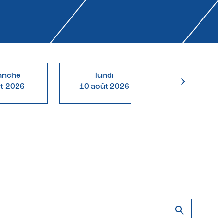
anche
lundi
mardi
ût 2026
10 août 2026
11 août 