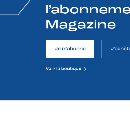
l’abonneme
Magazine
Je m'abonne
J'achèt
Voir la boutique