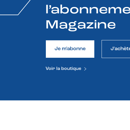
l’abonneme
Magazine
Je m'abonne
J'achèt
Voir la boutique