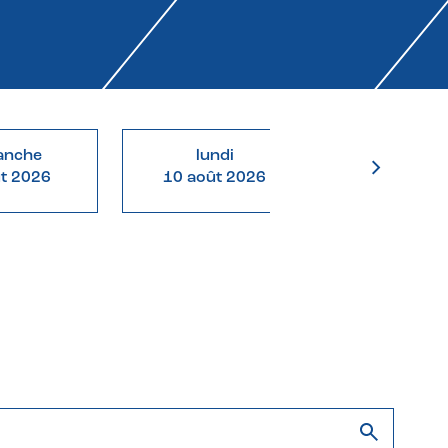
anche
lundi
mardi
ût 2026
10 août 2026
11 août 