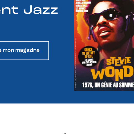
nt Jazz
e mon magazine