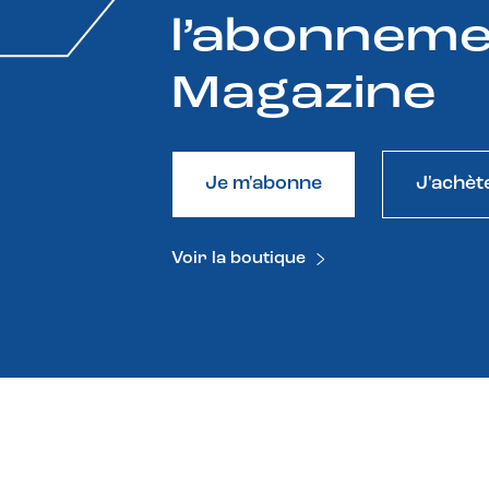
l’abonneme
Magazine
Je m'abonne
J'achèt
Voir la boutique