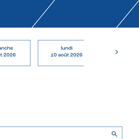
anche
lundi
mardi
ût 2026
10 août 2026
11 août 