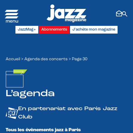
Panneau de gestion des cookies
JazzMag+
Abonnements
J'achète mon magazine
Accueil
>
Agenda des concerts
>
Page 30
L’agenda
En partenariat avec Paris Jazz
Club
Tous les évènements jazz à Paris