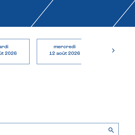
rdi
mercredi
jeudi
ût 2026
12 août 2026
13 août 