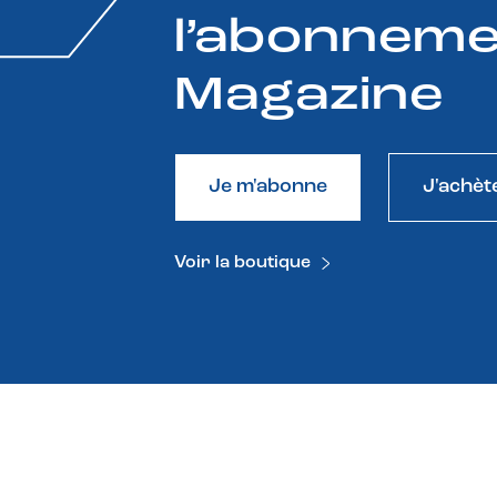
l’abonneme
Magazine
Je m'abonne
J'achèt
Voir la boutique