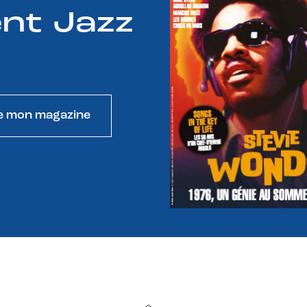
nt Jazz
e mon magazine