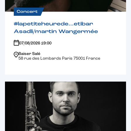
Concert
#lapetiteheurede…etibar
Asadli/martin Wangermée
07/08/2026 19:00
Baiser Salé
58 rue des Lombards Paris 75001 France