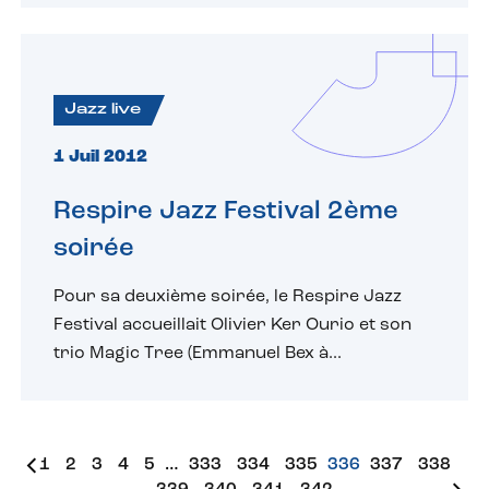
Jazz live
1 Juil 2012
Respire Jazz Festival 2ème
soirée
Pour sa deuxième soirée, le Respire Jazz
Festival accueillait Olivier Ker Ourio et son
trio Magic Tree (Emmanuel Bex à...
1
2
3
4
5
…
333
334
335
336
337
338