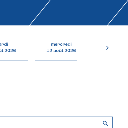
rdi
mercredi
jeudi
ût 2026
12 août 2026
13 août 