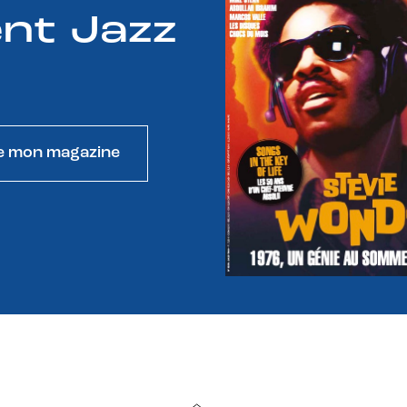
nt Jazz
e mon magazine