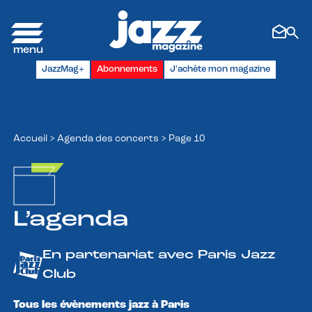
Panneau de gestion des cookies
JazzMag+
Abonnements
J'achète mon magazine
Accueil
>
Agenda des concerts
>
Page 10
L’agenda
En partenariat avec Paris Jazz
Club
Tous les évènements jazz à Paris