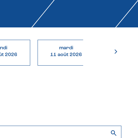
undi
mardi
mercre
ût 2026
11 août 2026
12 août 