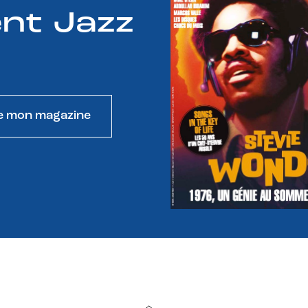
nt Jazz
e mon magazine