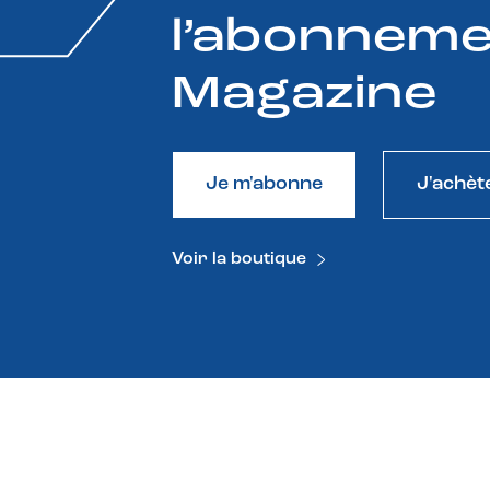
l’abonneme
Magazine
Je m'abonne
J'achèt
Voir la boutique