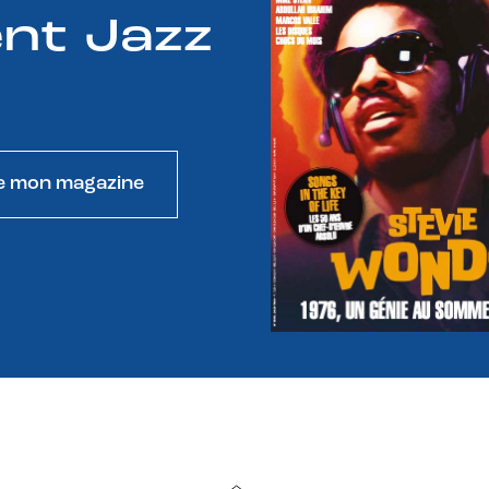
nt Jazz
e mon magazine