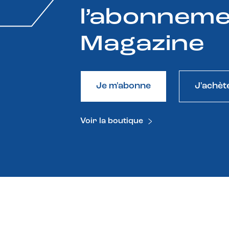
l’abonneme
Magazine
Je m'abonne
J'achèt
Voir la boutique