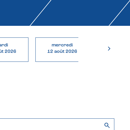
rdi
mercredi
jeudi
ût 2026
12 août 2026
13 août 