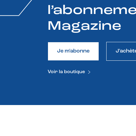
l’abonneme
Magazine
Je m'abonne
J'achèt
Voir la boutique