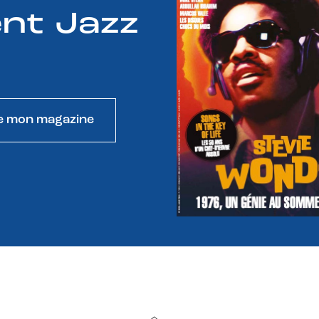
nt Jazz
e mon magazine