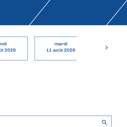
undi
mardi
mercre
ût 2026
11 août 2026
12 août 