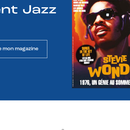
nt Jazz
e mon magazine