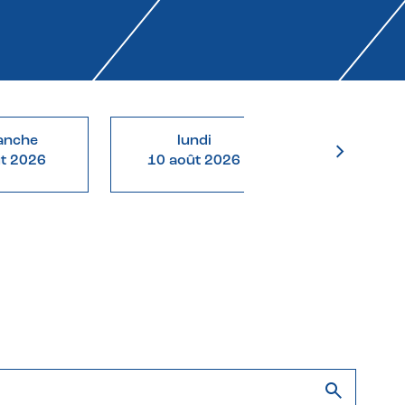
anche
lundi
mardi
ût 2026
10 août 2026
11 août 