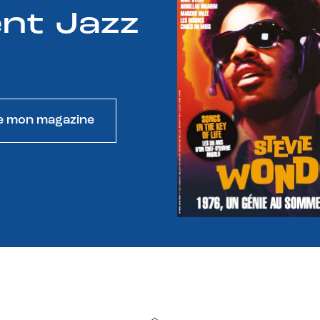
nt Jazz
e mon magazine