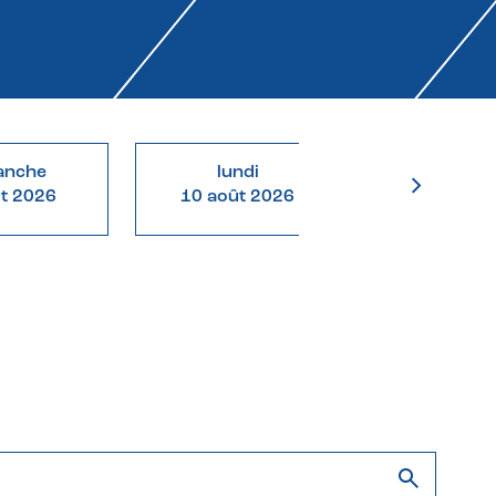
anche
lundi
mardi
ût 2026
10 août 2026
11 août 