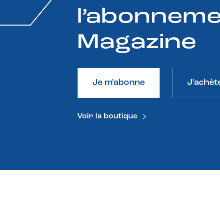
l’abonneme
Magazine
Je m'abonne
J'achèt
Voir la boutique