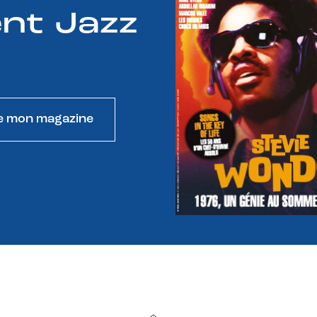
nt Jazz
e mon magazine