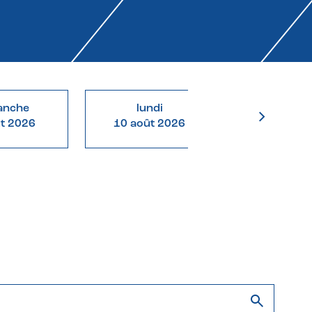
anche
lundi
mardi
ût 2026
10 août 2026
11 août 