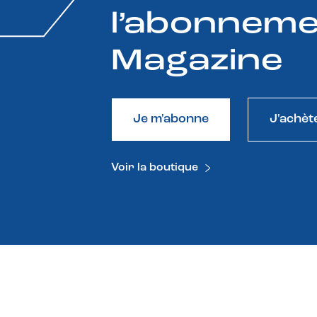
l’abonneme
Magazine
Je m'abonne
J'achèt
Voir la boutique