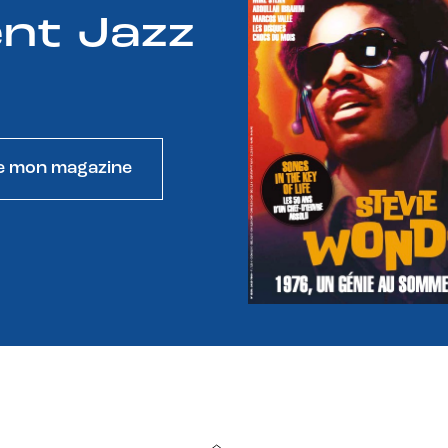
nt Jazz
e mon magazine