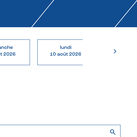
anche
lundi
mardi
ût 2026
10 août 2026
11 août 