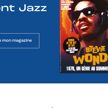
nt Jazz
e mon magazine