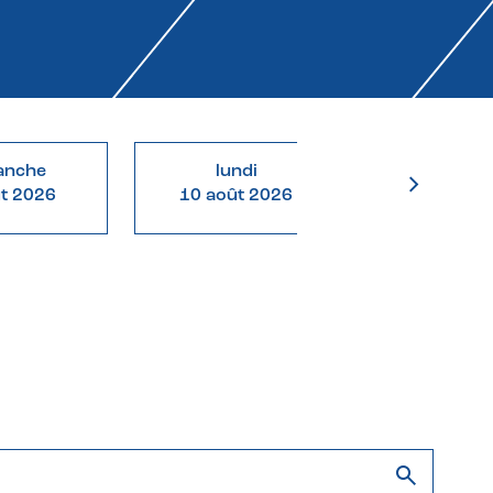
anche
lundi
mardi
ût 2026
10 août 2026
11 août 